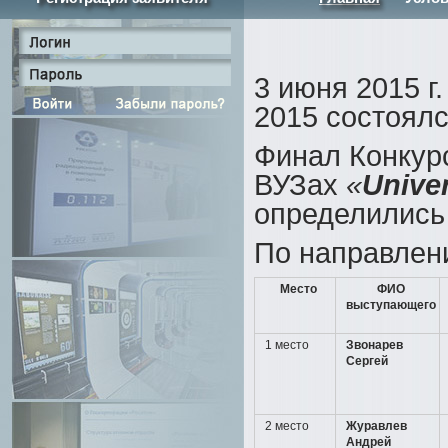
3 июня 2015 
2015 состоял
Финал Конкур
ВУЗах
«
Unive
определились
По направлен
Место
ФИО
выступающего
1 место
Звонарев
Сергей
2 место
Журавлев
Андрей