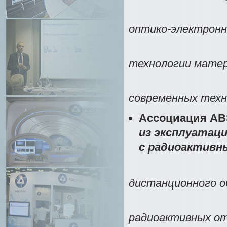
2. Совр
оптико-электронн
3. Тех
технологии матер
4. Пр
современных техн
Ассоциация А
из эксплуатац
с радиоактивн
1. Роб
дистанционного о
2. Техн
радиоактивных о