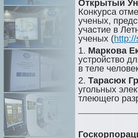
Открытый Ун
Конкурса отме
ученых, предс
участие в Ле
ученых (
http:
1.
Маркова Е
устройство дл
в теле челове
2.
Тарасюк Г
угольных элек
тлеющего раз
________________
Госкорпорац