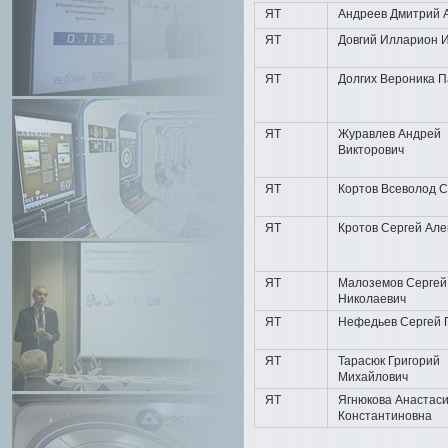
ЯТ
Андреев Дмитрий 
ЯТ
Довгий Илларион 
ЯТ
Долгих Вероника 
ЯТ
Журавлев Андрей
Викторович
ЯТ
Кортов Всеволод 
ЯТ
Кротов Сергей Але
ЯТ
Малоземов Сергей
Николаевич
ЯТ
Нефедьев Сергей 
ЯТ
Тарасюк Григорий
Михайлович
ЯТ
Ягнюкова Анастас
Константиновна