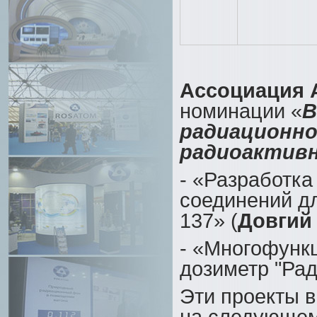
Ассоциация
номинации «
В
радиационно
радиоактив
- «Разработка
соединений дл
137» (
Довгий
- «Многофунк
дозиметр "Рад
Эти проекты в
на следующем