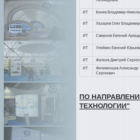
Леонидовна
ИТ
Конев Владимир Никола
ИТ
Лазарев Олег Владимир
ИТ
Смирнов Евгений Аркад
ИТ
Улейкин Евгений Юрьев
ИТ
Фалеев Дмитрий Сергее
ИТ
Филимонцев Александр
Сергеевич
ПО НАПРАВЛЕН
ТЕХНОЛОГИИ"