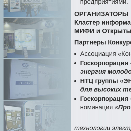
предприятиями.
ОРГАНИЗАТОРЫ К
Кластер информа
МИФИ и Открытый
Партнеры Конкур
Ассоциация «Ко
Госкорпорация
энергия молод
НТЦ группы «
для высоких т
Госкорпорация 
номинация
«
Про
​ 1. К
технологии элект