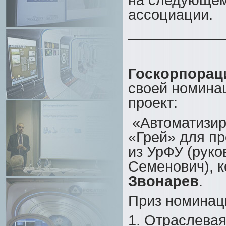
ассоциации.
________________
Госкорпорац
своей номина
проект:
«Автоматизир
«Грей» для п
из УрФУ (руко
Семенович), 
Звонарев
.
Приз номинац
1. Отраслевая