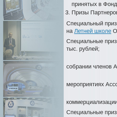
принятых в Фонд
Призы Партнеро
Специальный приз
на
Летней школе
О
Специальные при
тыс. рублей;
- Выст
собрании членов А
- Учас
мероприятиях Ассо
- Подд
коммерциализации
Специальные при