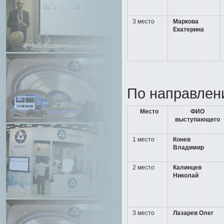
3 место
Маркова
Екатерина
По направлен
Место
ФИО
выступающего
1 место
Конев
Владимир
2 место
Калинцев
Николай
3 место
Лазарев Олег